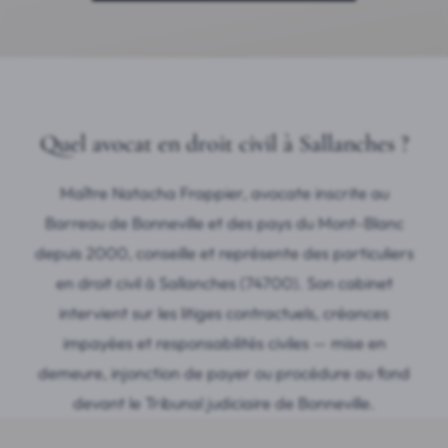
Quel avocat en droit civil à Sallanches ?
Maître Natacha Frappier, avocate inscrite au
Barreau de Bonneville et des pays du Mont-Blanc
depuis 2000, conseille et représente des particuliers
en droit civil à Sallanches (74700). Son cabinet
intervient sur les litiges contractuels, créances
impayées et responsabilités civiles — mise en
demeure, injonction de payer ou procédure au fond
devant le Tribunal judiciaire de Bonneville.