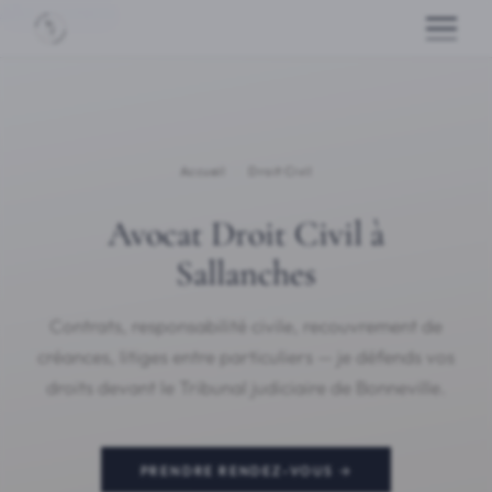
Aller au contenu
Accueil
›
Droit Civil
Avocat Droit Civil à
Sallanches
Contrats, responsabilité civile, recouvrement de
créances, litiges entre particuliers — je défends vos
droits devant le Tribunal judiciaire de Bonneville.
PRENDRE RENDEZ-VOUS →