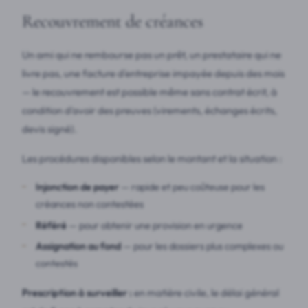
Recouvrement de créances
Un ami qui ne rembourse pas un prêt, un prestataire qui ne
livre pas, une facture d'entreprise impayée depuis des mois
— le recouvrement est possible même sans contrat écrit, à
condition d'avoir des preuves (virements, échanges écrits,
devis signé).
Les procédures disponibles selon le montant et la situation :
Injonction de payer
— rapide et peu coûteuse pour les
créances non contestées
Référé
— pour obtenir une provision en urgence
Assignation au fond
— pour les dossiers plus complexes ou
contestés
Prescription à surveiller :
en matière civile, le délai général