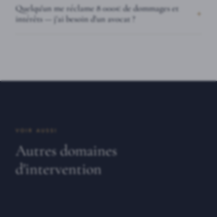
Quelqu'un me réclame 8 000€ de dommages et
intérêts — j'ai besoin d'un avocat ?
VOIR AUSSI
Autres domaines
d'intervention