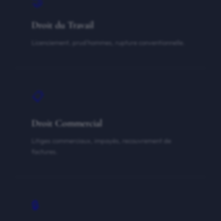
🤝
Droit du Travail
Licenciement, prud'hommes, rupture conventionnelle.
📋
Droit Commercial
Litiges commerciaux, impayés, recouvrement de
factures.
🔒