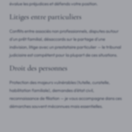
évalue les préjudices et défends votre position.
Litiges entre particuliers
Conflits entre associés non professionnels, disputes autour
d'un prêt familial, désaccords sur le partage d'une
indivision, litige avec un prestataire particulier — le tribunal
judiciaire est compétent pour la plupart de ces situations.
Droit des personnes
Protection des majeurs vulnérables (tutelle, curatelle,
habilitation familiale), demandes d'état civil,
reconnaissance de filiation — je vous accompagne dans ces
démarches souvent méconnues mais essentielles.