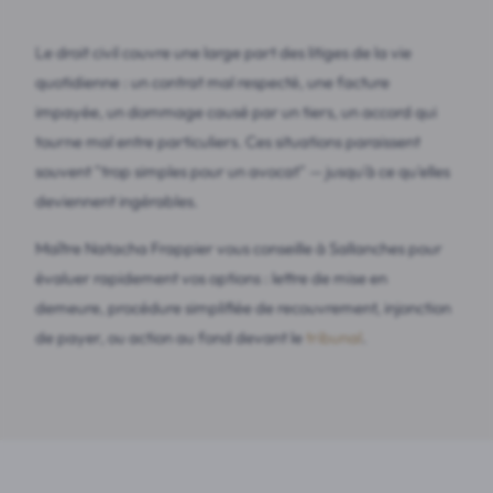
Le droit civil couvre une large part des litiges de la vie
quotidienne : un contrat mal respecté, une facture
impayée, un dommage causé par un tiers, un accord qui
tourne mal entre particuliers. Ces situations paraissent
souvent "trop simples pour un avocat" — jusqu'à ce qu'elles
deviennent ingérables.
Maître Natacha Frappier vous conseille à Sallanches pour
évaluer rapidement vos options : lettre de mise en
demeure, procédure simplifiée de recouvrement, injonction
de payer, ou action au fond devant le
tribunal
.