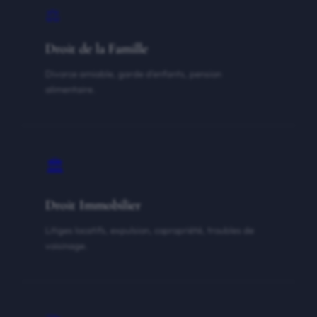
⚖️
Droit de la Famille
Divorce amiable, garde d'enfants, pension
alimentaire.
🏛
Droit Immobilier
Litiges locatifs, expulsion, copropriété, troubles de
voisinage.