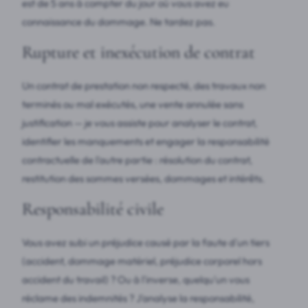
est de 5 ans à compter du jour où vous avez eu
connaissance du dommage. Ne tardez pas.
Rupture et inexécution de contrat
Un contrat de prestation non respecté, des travaux non
terminés ou mal exécutés, une vente annulée sans
justification — je vous assiste pour analyser le contrat,
identifier les manquements et engager la responsabilité
contractuelle de l'autre partie : résolution du contrat,
restitution des sommes versées, dommages et intérêts.
Responsabilité civile
Vous avez subi un préjudice causé par la faute d'un tiers
(accident, dommage matériel, préjudice corporel hors
accident du travail) ? Ou à l'inverse, quelqu'un vous
réclame des indemnités ? J'analyse la responsabilité,