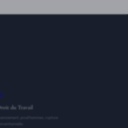
🤝
roit du Travail
icenciement, prud'hommes, rupture
onventionnelle.