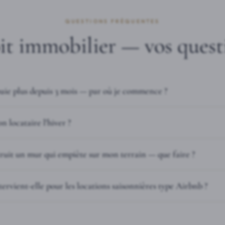
QUESTIONS FRÉQUENTES
it immobilier — vos quest
aie plus depuis 3 mois — par où je commence ?
n locataire l'hiver ?
ruit un mur qui empiète sur mon terrain — que faire ?
ervient-elle pour les locations saisonnières type Airbnb ?