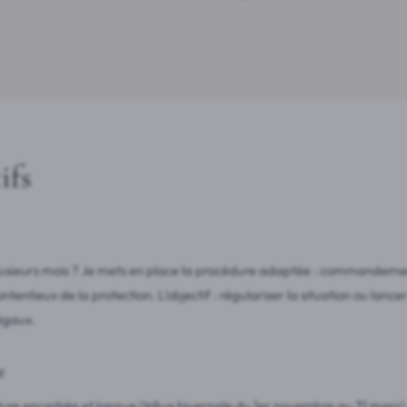
ifs
usieurs mois ? Je mets en place la procédure adaptée : commandement
ontentieux de la protection. L'objectif : régulariser la situation ou lanc
légaux.
e
dure encadrée et longue (trêve hivernale du 1er novembre au 31 mars)