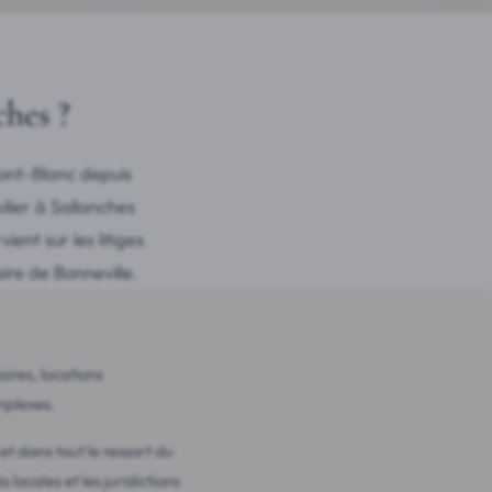
ches ?
ont-Blanc depuis
lier à Sallanches
ent sur les litiges
aire de Bonneville.
ires, locations
mplexes.
t dans tout le ressort du
 locales et les juridictions