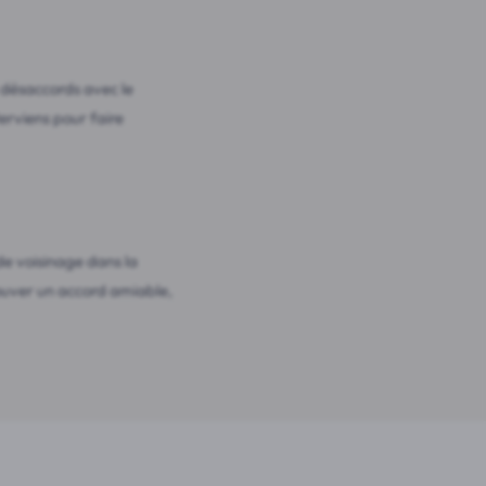
 désaccords avec le
terviens pour faire
de voisinage dans la
rouver un accord amiable,