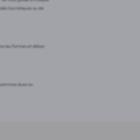
lés touristiques ou de
ns les formes et délais
es sommes dues ou