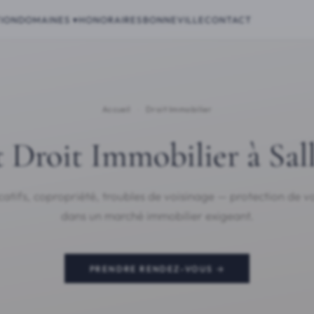
ION
DOMAINES ▾
HONORAIRES
BONNEVILLE
CONTACT
Accueil
›
Droit Immobilier
 Droit Immobilier à Sal
ocatifs, copropriété, troubles de voisinage — protection de vo
dans un marché immobilier exigeant.
PRENDRE RENDEZ-VOUS →