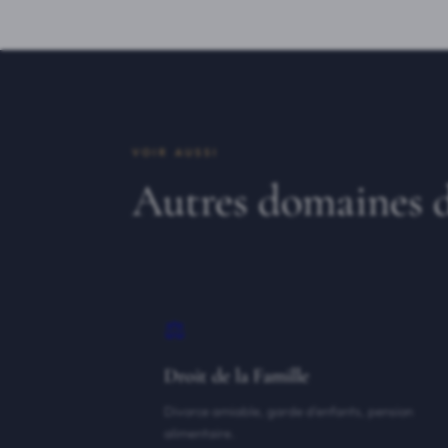
VOIR AUSSI
Autres domaines d
⚖️
Droit de la Famille
Divorce amiable, garde d'enfants, pension
alimentaire.