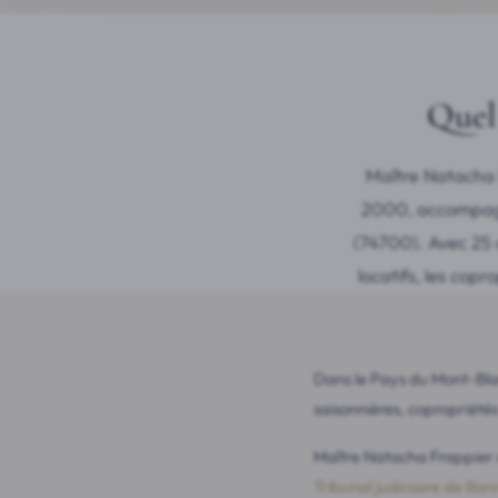
Quel 
Maître Natacha 
2000, accompagne
(74700). Avec 25 a
locatifs, les copr
Dans le Pays du Mont-Blan
saisonnières, copropriété
Maître Natacha Frappier a
Tribunal judiciaire de Bon