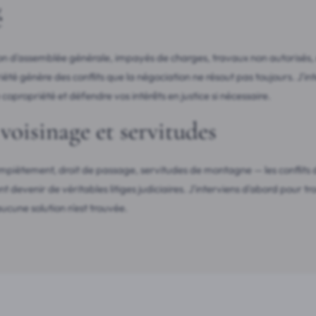
é
on d'assemblée générale, impayés de charges, travaux non autorisés,
iété génère des conflits que la négociation ne résout pas toujours. J'in
copropriété et défendre vos intérêts en justice si nécessaire.
voisinage et servitudes
mpiètement, droit de passage, servitudes de montagne — les conflits 
 devenir de véritables litiges judiciaires. J'interviens d'abord pour t
aucune solution n'est trouvée.