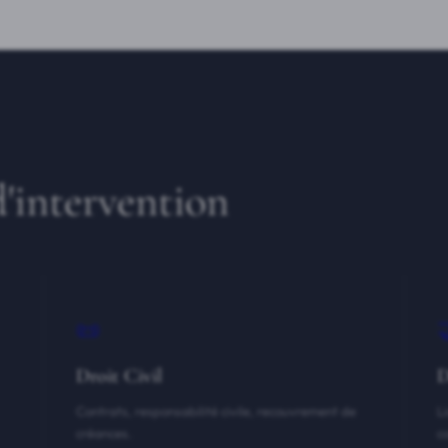
'intervention
📜
Droit Civil
D
Contrats, responsabilité civile, recouvrement de
L
créances.
c