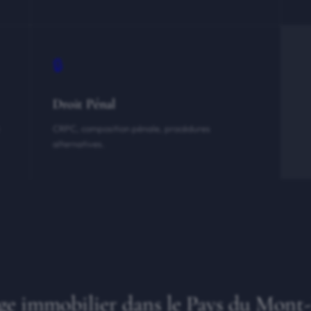
🔒
Droit Pénal
CRPC, composition pénale, procédures
alternatives.
ige immobilier dans le Pays du Mont-