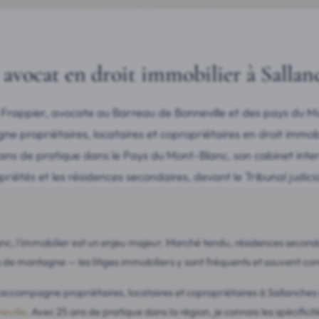
avocat en droit immobilier à Sallan
Frappier, avocate au Barreau de Bonneville et des pays du M
 propriétaires, locataires et copropriétaires en droit immobi
ns de pratique dans le Pays du Mont-Blanc, son cabinet intervi
opriétés et les résidences secondaires, devant le Tribunal judici
c, l'immobilier est un enjeu majeur. Marché tendu, résidences seconda
s de montagne — les litiges immobiliers y sont fréquents et souvent co
ccompagne propriétaires, locataires et copropriétaires à Sallanches e
neville
. Avec 25 ans de pratique dans la région, je connais les spécificités