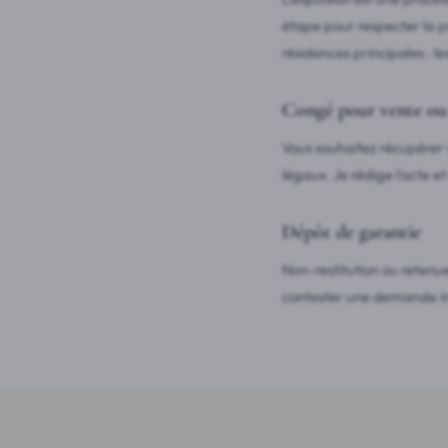
étape pour respecter la p
résidences principales : l
Congé pour vente ou 
Vous souhaitez récupérer v
légaux. Je rédige l'acte e
Dépôt de garantie
Non-restitution ou retenu
contester une demande inj