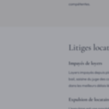
compétentes.
Litiges locat
Impayés de loyers
Loyers impayés depuis pl
bail, saisine du juge des c
dans les meilleurs délais 
Expulsion de locatair
L'expulsion est une procé