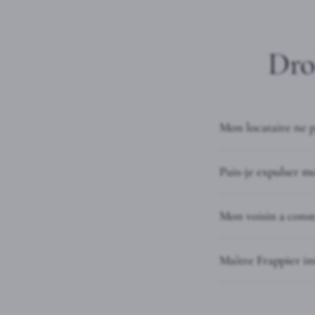
Dro
Mon locataire ne p
Puis-je expulser mo
Mon voisin a const
Maître Frappier int