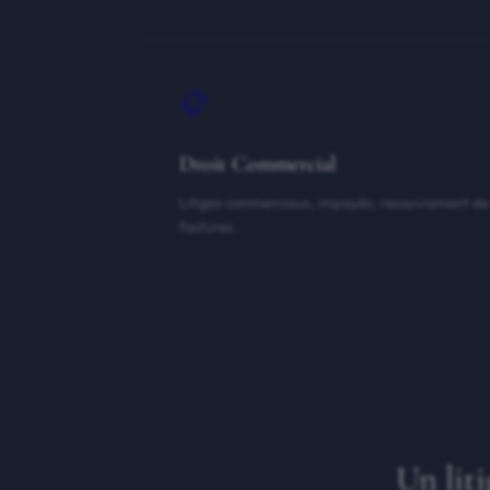
📋
Droit Commercial
Litiges commerciaux, impayés, recouvrement de
factures.
Un lit