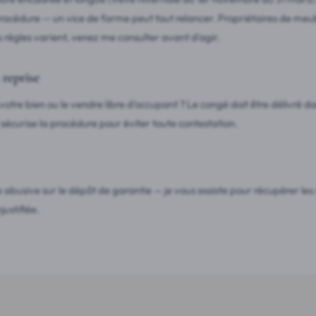
rocédure — un vice de forme peut tout relancer. Propriétaires de meub
es règles varient, venez me consulter avant d'agir.
reprise
otre bien ou le vendre libre d'occupant ? Le congé doit être délivré da
t sécurise la procédure pour éviter toute contestation.
e abusive sur le dépôt de garantie — je vous assiste pour récupérer l
ustifiée.