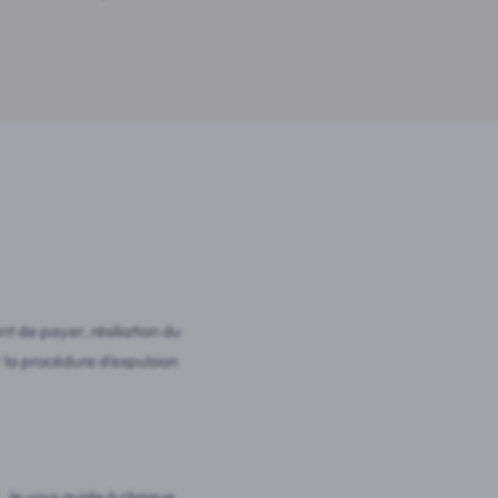
 de payer, résiliation du
er la procédure d'expulsion
. Je vous guide à chaque