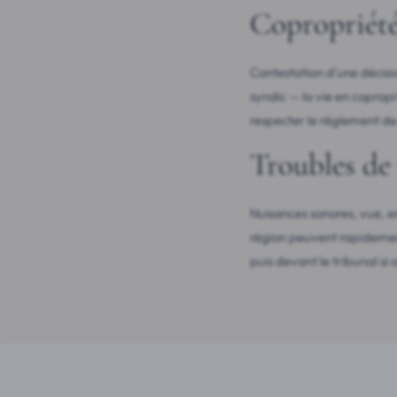
Copropriét
Contestation d'une décisi
syndic — la vie en copropr
respecter le règlement de 
Troubles de 
Nuisances sonores, vue, e
région peuvent rapidement
puis devant le tribunal si 